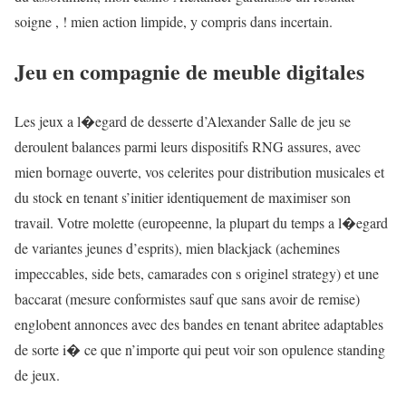
soigne , ! mien action limpide, y compris dans incertain.
Jeu en compagnie de meuble digitales
Les jeux a l�egard de desserte d’Alexander Salle de jeu se
deroulent balances parmi leurs dispositifs RNG assures, avec
mien bornage ouverte, vos celerites pour distribution musicales et
du stock en tenant s’initier identiquement de maximiser son
travail. Votre molette (europeenne, la plupart du temps a l�egard
de variantes jeunes d’esprits), mien blackjack (achemines
impeccables, side bets, camarades con s originel strategy) et une
baccarat (mesure conformistes sauf que sans avoir de remise)
englobent annonces avec des bandes en tenant abritee adaptables
de sorte i� ce que n’importe qui peut voir son opulence standing
de jeux.