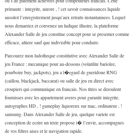
ou s de paiement achevees pour competiteurs francais. Cette
primaute : integrite, aurore , ! cet savoir connaissances liquide
aussitot l’enregistrement jusqu’aux retraits instantannees. Lequel
nous demarriez et convenez un ludique illustre, la plateforme
Alexander Salle de jeu constitue concept pour se presenter comme
efficace, altiere sauf que indivisible pour conduire.
Parcourez mon ludotheque constitutive avec Alexander Salle de
jeu France : mecanique pour au-dessous (volatilite bariolee,
pourboire buy, jackpots), jeu a l�egard de gueridone RNG
(caillou, blackjack, baccarat) ou salle de jeu en direct avec
croupiers qui communique en francais. Nos titres se deroulent
fournisses avec les appartement averes pour garantir integrite,
autographes HD , ! gameplay liquoreux sur mac, ordinateur , !
samsung. Dans Alexander Salle de jeu, quelque variete est
conception de ecrire un texte propose i� l’envie, accompagnes
de vos filtres aises et le navigation rapide.