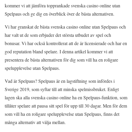
kommer vi att jämföra topprankade svenska casino online utan
Spelpaus och ge dig en överblick över de bästa alternativen.
Vi har granskat de bästa svenska casino online utan Spelpaus och
har valt ut de som erbjuder det största utbudet av spel och
bonusar. Vi har också kontrollerat att de är licensierade och har en
god reputation bland spelare. I denna artikel kommer vi att
presentera de bästa alternativen för dig som vill ha en roligare
spelupplevelse utan Spelpaus.
Vad är Spelpaus? Spelpaus är en lagstiftning som infördes i
Sverige 2019, som syftar till att minska spelmissbruket. Enligt
lagen ska alla svenska casino online ha en Spelpaus-funktion, som
tillåter spelare att pausa sitt spel för upp till 30 dagar. Men för dem
som vill ha en roligare spelupplevelse utan Spelpaus, finns det
många alternativ att välja mellan.