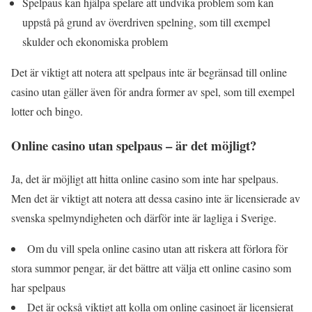
Spelpaus kan hjälpa spelare att undvika problem som kan
uppstå på grund av överdriven spelning, som till exempel
skulder och ekonomiska problem
Det är viktigt att notera att spelpaus inte är begränsad till online
casino utan gäller även för andra former av spel, som till exempel
lotter och bingo.
Online casino utan spelpaus – är det möjligt?
Ja, det är möjligt att hitta online casino som inte har spelpaus.
Men det är viktigt att notera att dessa casino inte är licensierade av
svenska spelmyndigheten och därför inte är lagliga i Sverige.
Om du vill spela online casino utan att riskera att förlora för
stora summor pengar, är det bättre att välja ett online casino som
har spelpaus
Det är också viktigt att kolla om online casinoet är licensierat