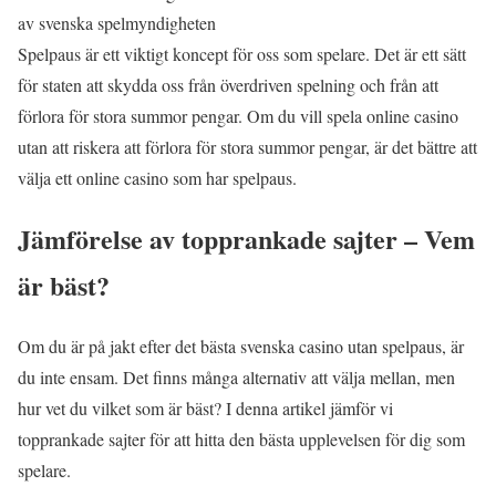
av svenska spelmyndigheten
Spelpaus är ett viktigt koncept för oss som spelare. Det är ett sätt
för staten att skydda oss från överdriven spelning och från att
förlora för stora summor pengar. Om du vill spela online casino
utan att riskera att förlora för stora summor pengar, är det bättre att
välja ett online casino som har spelpaus.
Jämförelse av topprankade sajter – Vem
är bäst?
Om du är på jakt efter det bästa svenska casino utan spelpaus, är
du inte ensam. Det finns många alternativ att välja mellan, men
hur vet du vilket som är bäst? I denna artikel jämför vi
topprankade sajter för att hitta den bästa upplevelsen för dig som
spelare.