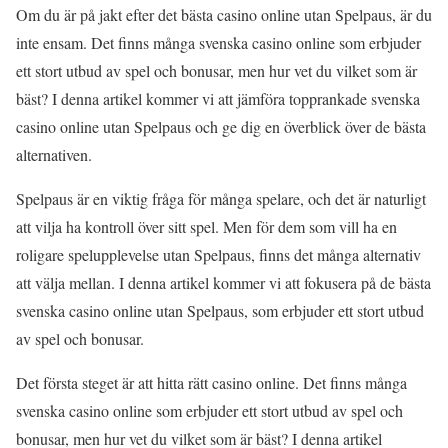
Om du är på jakt efter det bästa casino online utan Spelpaus, är du
inte ensam. Det finns många svenska casino online som erbjuder
ett stort utbud av spel och bonusar, men hur vet du vilket som är
bäst? I denna artikel kommer vi att jämföra topprankade svenska
casino online utan Spelpaus och ge dig en överblick över de bästa
alternativen.
Spelpaus är en viktig fråga för många spelare, och det är naturligt
att vilja ha kontroll över sitt spel. Men för dem som vill ha en
roligare spelupplevelse utan Spelpaus, finns det många alternativ
att välja mellan. I denna artikel kommer vi att fokusera på de bästa
svenska casino online utan Spelpaus, som erbjuder ett stort utbud
av spel och bonusar.
Det första steget är att hitta rätt casino online. Det finns många
svenska casino online som erbjuder ett stort utbud av spel och
bonusar, men hur vet du vilket som är bäst? I denna artikel