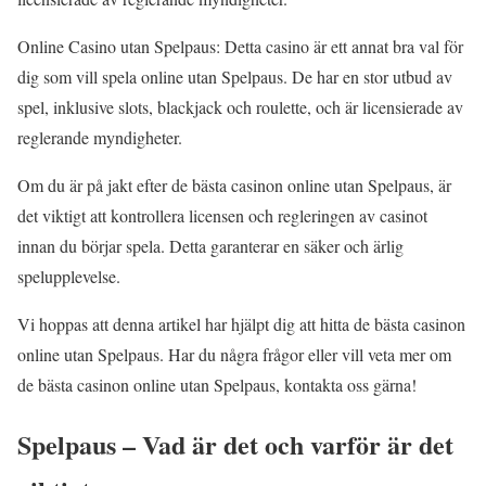
Online Casino utan Spelpaus: Detta casino är ett annat bra val för
dig som vill spela online utan Spelpaus. De har en stor utbud av
spel, inklusive slots, blackjack och roulette, och är licensierade av
reglerande myndigheter.
Om du är på jakt efter de bästa casinon online utan Spelpaus, är
det viktigt att kontrollera licensen och regleringen av casinot
innan du börjar spela. Detta garanterar en säker och ärlig
spelupplevelse.
Vi hoppas att denna artikel har hjälpt dig att hitta de bästa casinon
online utan Spelpaus. Har du några frågor eller vill veta mer om
de bästa casinon online utan Spelpaus, kontakta oss gärna!
Spelpaus – Vad är det och varför är det